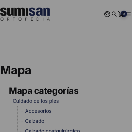
Saltar
al
0
contenido
Ortopedia
Sumisan
Mapa
Mapa categorías
Cuidado de los pies
Accesorios
Calzado
Calzado postquirúrgico