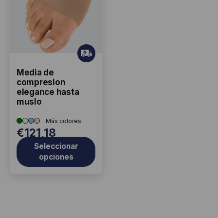
múltiples
variantes.
Las
opciones
Gr
se
ati
pueden
Media de
s
elegir
compresion
elegance hasta
en
muslo
la
página
€
121,18
de
producto
Seleccionar
opciones