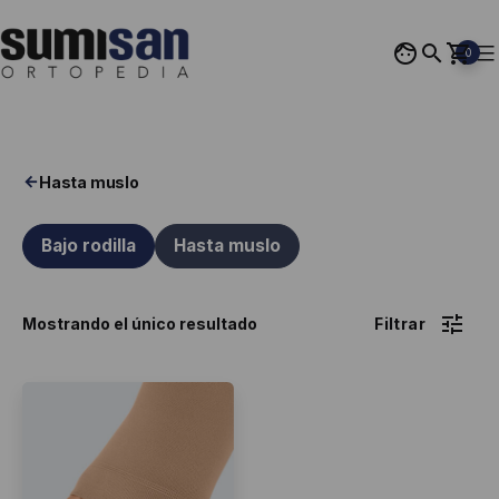
Saltar
al
0
contenido
Ortopedia
Sumisan
Hasta muslo
Bajo rodilla
Hasta muslo
Mostrando el único resultado
Este
producto
tiene