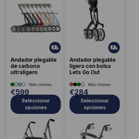
producto
producto
tiene
tiene
múltiples
múltiples
variantes.
variantes.
Las
Las
opciones
opciones
Gr
Gr
ati
ati
se
se
Andador plegable
Andador plegable
s
s
pueden
pueden
de carbono
ligero con bolsa
elegir
elegir
ultraligero
Lets Go Out
en
en
la
la
€
599
€
284
página
página
Seleccionar
Seleccionar
de
de
opciones
opciones
producto
producto
Este
producto