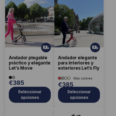
Este
Este
producto
producto
tiene
tiene
múltiples
múltiples
variantes.
variantes.
Las
Las
opciones
opciones
Gr
Gr
ati
ati
se
se
Andador plegable
Andador elegante
s
s
pueden
pueden
práctico y elegante
para interiores y
elegir
elegir
Let’s Move
exteriores Let’s Fly
en
en
la
€
385
la
€
385
página
página
Seleccionar
Seleccionar
de
de
opciones
opciones
producto
producto
Este
Este