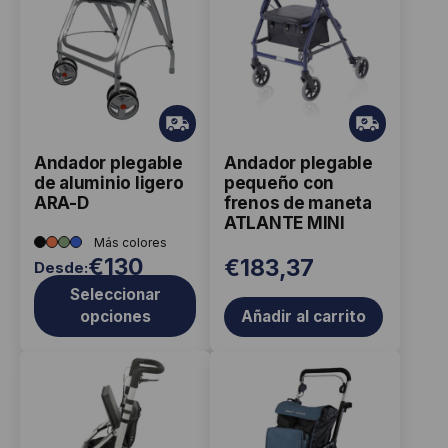
tiene
múltiples
variantes.
Las
opciones
Gr
Gr
ati
ati
se
Andador plegable
Andador plegable
s
s
pueden
de aluminio ligero
pequeño con
elegir
ARA-D
frenos de maneta
ATLANTE MINI
en
la
€
130
€
183,37
Desde:
página
Seleccionar
de
opciones
Añadir al carrito
producto
Este
producto
tiene