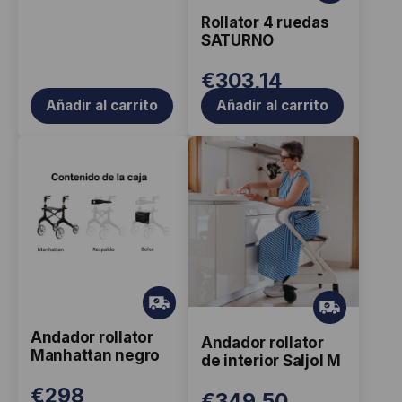
ati
Rollator 4 ruedas
s
SATURNO
€
303,14
Añadir al carrito
Añadir al carrito
Gr
Gr
ati
ati
Andador rollator
s
Andador rollator
s
Manhattan negro
de interior Saljol M
€
298
€
349,50