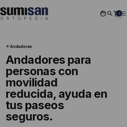
Saltar
al
0
contenido
Ortopedia
Sumisan
Andadores
Andadores para
personas con
movilidad
reducida,
ayuda en
tus paseos
seguros
.