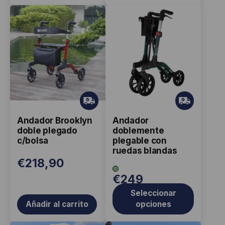
Este
producto
tiene
múltiples
variantes.
Las
opciones
Gr
Gr
ati
ati
se
Andador Brooklyn
Andador
s
s
pueden
doble plegado
doblemente
elegir
c/bolsa
plegable con
ruedas blandas
en
€
218,90
la
€
249
página
Seleccionar
de
Añadir al carrito
opciones
producto