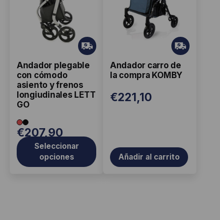
múltiples
variantes.
Las
opciones
Gr
Gr
ati
ati
se
Andador plegable
Andador carro de
s
s
pueden
con cómodo
la compra KOMBY
elegir
asiento y frenos
longiudinales LETT
€
221,10
en
GO
la
página
€
207,90
de
Seleccionar
producto
opciones
Añadir al carrito