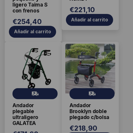
ligero Taima S
€
221,10
con frenos
Añadir al carrito
€
254,40
Añadir al carrito
Gr
Gr
ati
ati
Andador
Andador
s
s
plegable
Brooklyn doble
ultraligero
plegado c/bolsa
GALATEA
€
218,90