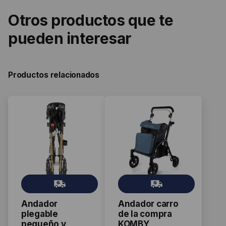
Otros productos que te
pueden interesar
Productos relacionados
Gr
Gr
ati
ati
Andador
Andador carro
s
s
plegable
de la compra
pequeño y
KOMBY