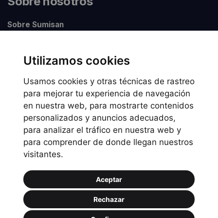
Sobre nosotros
Sobre Sumisan
Nuestros centros
Utilizamos cookies
Usamos cookies y otras técnicas de rastreo
Información legal
para mejorar tu experiencia de navegación
en nuestra web, para mostrarte contenidos
Preguntas frecuentes
personalizados y anuncios adecuados,
Política de Cookies
para analizar el tráfico en nuestra web y
Política de privacidad
para comprender de donde llegan nuestros
visitantes.
Política de uso
Aceptar
Rechazar