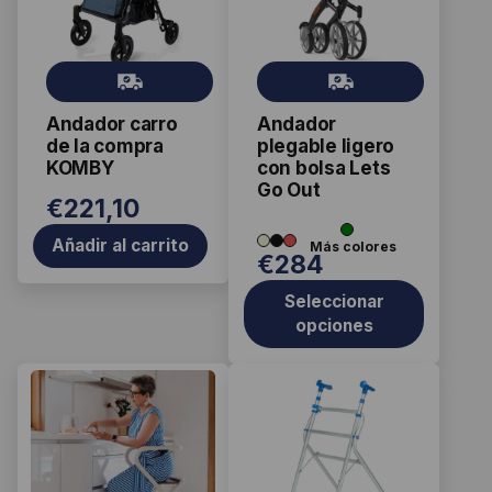
variantes.
Las
Gr
Gr
opciones
ati
ati
se
Andador carro
Andador
s
s
pueden
de la compra
plegable ligero
elegir
KOMBY
con bolsa Lets
Go Out
en
€
221,10
la
Añadir al carrito
página
€
284
de
producto
Seleccionar
opciones