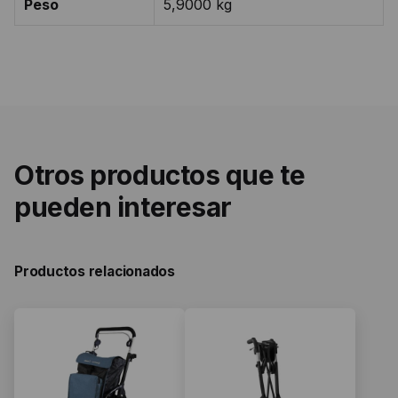
Peso
5,9000 kg
Otros productos que te
pueden interesar
Productos relacionados
Este
producto
tiene
múltiples