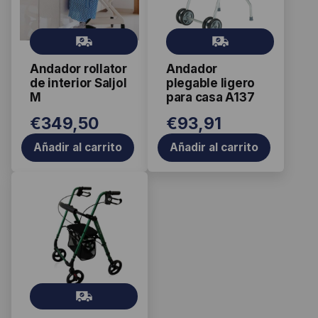
Gr
Gr
ati
ati
Andador rollator
Andador
s
s
de interior Saljol
plegable ligero
M
para casa A137
€
349,50
€
93,91
Añadir al carrito
Añadir al carrito
Gr
ati