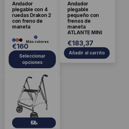
Andador
Andador
s
s
pueden
plegable con 4
plegable
elegir
ruedas Drakon 2
pequeño con
con freno de
frenos de
en
maneta
maneta
la
ATLANTE MINI
página
€
183,37
de
€
160
producto
Añadir al carrito
Seleccionar
opciones
Este
producto
tiene
múltiples
variantes.
Las
Gr
opciones
ati