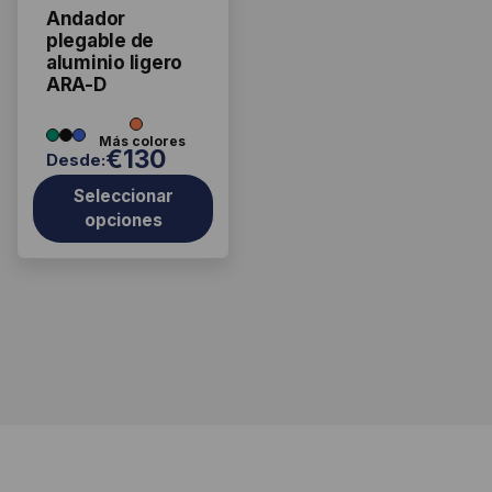
se
Andador
s
pueden
plegable de
elegir
aluminio ligero
ARA-D
en
la
página
€
130
Desde:
de
producto
Seleccionar
opciones