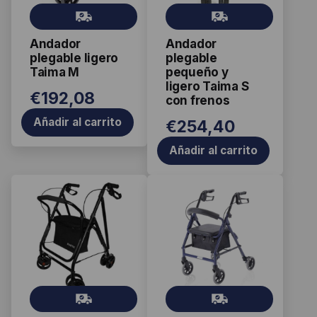
Gr
Gr
ati
ati
Andador
Andador
s
s
plegable ligero
plegable
Taima M
pequeño y
ligero Taima S
€
192,08
con frenos
Añadir al carrito
€
254,40
Añadir al carrito
Este
producto
tiene
múltiples
variantes.
Las
Gr
Gr
opciones
ati
ati
se