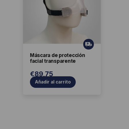
Gr
ati
Máscara de protección
s
facial transparente
€
89,75
Añadir al carrito