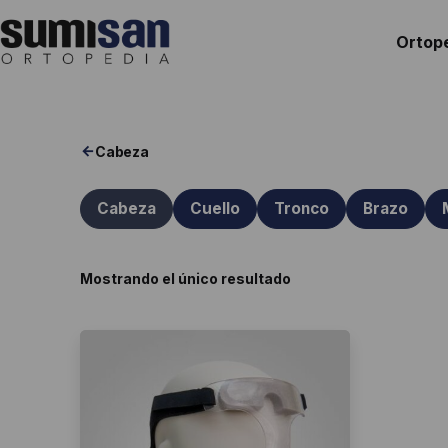
Saltar
al
Ortop
contenido
Ortopedia
Sumisan
Cabeza
Cabeza
Cuello
Tronco
Brazo
Mostrando el único resultado