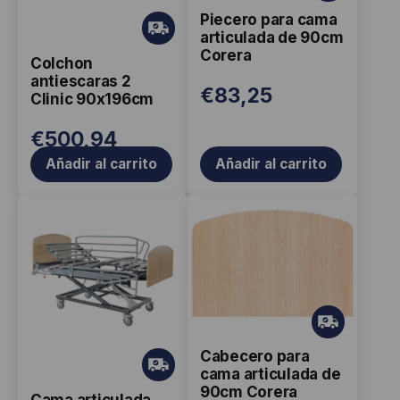
ati
Piecero para cama
s
Gr
articulada de 90cm
ati
Corera
Colchon
s
antiescaras 2
€
83,25
Clinic 90x196cm
€
500,94
Añadir al carrito
Añadir al carrito
Gr
ati
Cabecero para
s
Gr
cama articulada de
ati
90cm Corera
Cama articulada