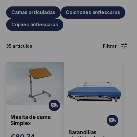
Camas articuladas
Colchones antiescaras
Cojines antiescaras
35 artículos
Gr
ati
Mesita de cama
s
Gr
Simplex
ati
Barandillas
s