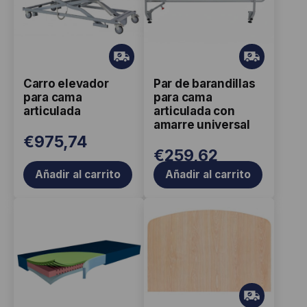
Gr
Gr
ati
ati
Carro elevador
Par de barandillas
s
s
para cama
para cama
articulada
articulada con
amarre universal
€
975,74
€
259,62
Añadir al carrito
Añadir al carrito
Gr