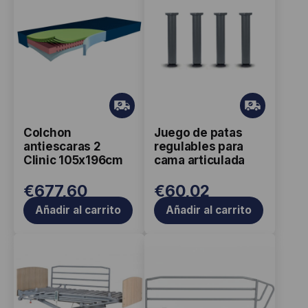
Gr
Gr
ati
ati
Colchon
Juego de patas
s
s
antiescaras 2
regulables para
Clinic 105x196cm
cama articulada
€
677,60
€
60,02
Añadir al carrito
Añadir al carrito