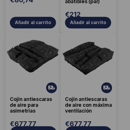
€
80,74
abatibles (par)
€
212
Añadir al carrito
Añadir al carrito
Este
Este
producto
producto
tiene
tiene
múltiples
múltiples
variantes.
variantes.
Las
Las
opciones
opciones
Gr
Gr
ati
ati
se
se
Cojín antiescaras
Cojín antiescaras
s
s
pueden
pueden
de aire para
de aire con máxima
elegir
elegir
asimetrías
ventilación
en
en
€
677,77
€
677,77
la
la