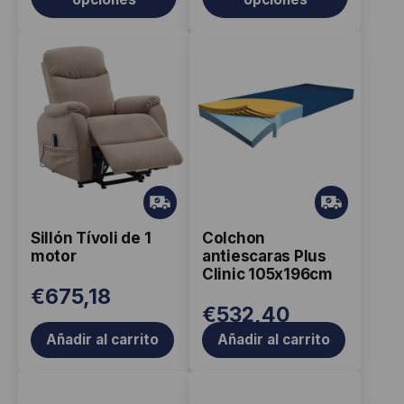
producto
producto
Gr
Gr
ati
ati
Sillón Tívoli de 1
Colchon
s
s
motor
antiescaras Plus
Clinic 105x196cm
€
675,18
€
532,40
Añadir al carrito
Añadir al carrito