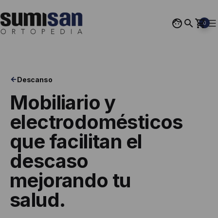
Saltar
al
0
contenido
Ortopedia
Sumisan
Descanso
Mobiliario y
electrodomésticos
que
facilitan el
descaso
mejorando tu
salud.