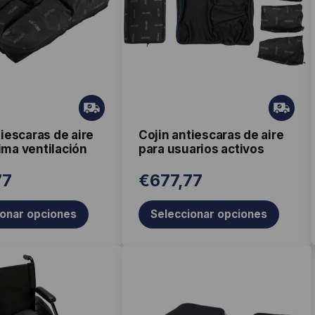
.
variantes.
Las
opciones
se
pueden
Gr
Gr
elegir
ati
ati
en
tiescaras de aire
Cojin antiescaras de aire
s
s
ma ventilación
para usuarios activos
la
página
77
€
677,77
de
producto
ionar opciones
Seleccionar opciones
Este
producto
tiene