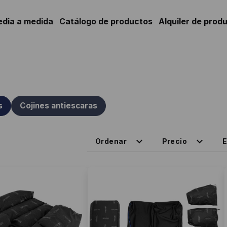
edia a medida
Catálogo de productos
Alquiler de prod
s
Cojines antiescaras
Ordenar
Precio
E
Este
producto
tiene
múltiples