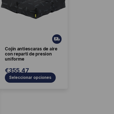
variantes.
Las
opciones
se
pueden
Gr
elegir
ati
en
Cojín antiescaras de aire
s
con reparti de presion
la
uniforme
página
de
€
355,47
producto
Seleccionar opciones