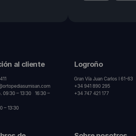
ión al cliente
Logroño
411
Gran Vía Juan Carlos I 61-63
@ortopediasumisan.com
+34 941 890 295
e. 09:30 – 13:30 16:30 –
+34 747 421 177
0 – 13:30
bros de
Sobre nosotros