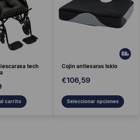
múltiples
variantes.
Las
opciones
se
pueden
Gr
elegir
ati
en
tiescarasa tech
Cojin antiesaras Iskio
s
a
la
€
106,59
página
9
de
producto
al carrito
Seleccionar opciones