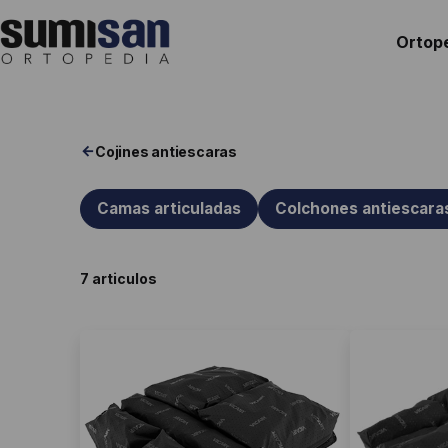
Saltar
al
Ortop
contenido
Ortopedia
Sumisan
Cojines antiescaras
Camas articuladas
Colchones antiescara
7 articulos
Este
Este
producto
producto
tiene
tiene
múltiples
múltiples