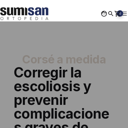
Saltar
al
0
contenido
Ortopedia
Sumisan
Corsé a medida
Corregir la
escoliosis y
prevenir
complicacione
s graves de