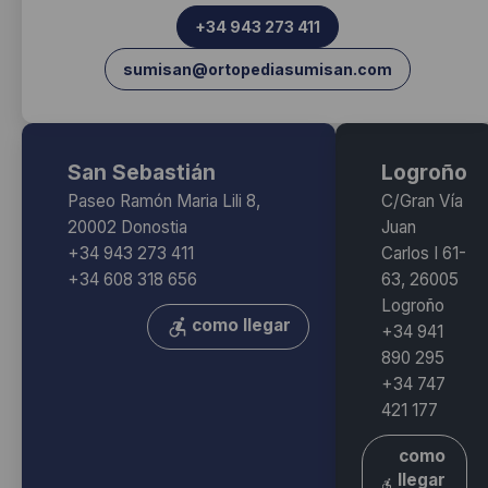
+34 943 273 411
sumisan@ortopediasumisan.com
San Sebastián
Logroño
Paseo Ramón Maria Lili 8,
C/Gran Vía
20002 Donostia
Juan
+34 943 273 411
Carlos I 61-
+34 608 318 656
63, 26005
Logroño
como llegar
+34 941
890 295
+34 747
421 177
como
llegar