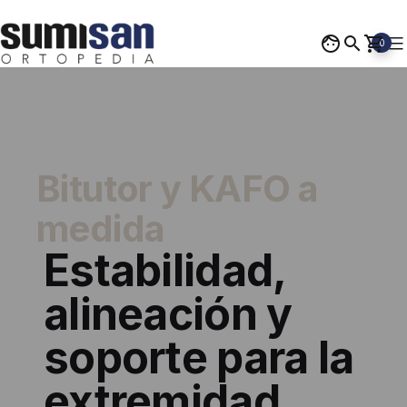
Saltar
al
0
contenido
Ortopedia
Sumisan
Bitutor y KAFO a
medida
Estabilidad,
alineación y
soporte
para la
extremidad