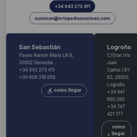
+34 943 273 411
sumisan@ortopediasumisan.com
San Sebastián
Logroño
Paseo Ramón Maria Lili 8,
C/Gran Vía
20002 Donostia
Juan
+34 943 273 411
Carlos I 61-
+34 608 318 656
63, 26005
Logroño
como llegar
+34 941
890 295
+34 747
421 177
como
llegar