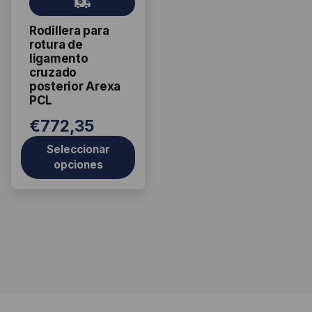
Gr
opciones
ati
se
Rodillera para
s
pueden
rotura de
elegir
ligamento
cruzado
en
posterior Arexa
la
PCL
página
€
772,35
de
producto
Seleccionar
opciones