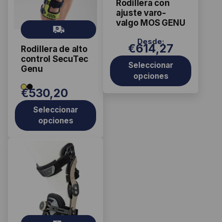
Rodillera con
s
variantes.
variantes.
ajuste varo-
Las
Las
valgo MOS GENU
Gr
opciones
opciones
ati
Desde:
se
se
€
614,27
Rodillera de alto
s
pueden
pueden
control SecuTec
Seleccionar
elegir
elegir
Genu
opciones
en
en
€
530,20
la
la
página
página
Seleccionar
de
de
opciones
producto
producto
Este
producto
tiene
múltiples
variantes.
Las