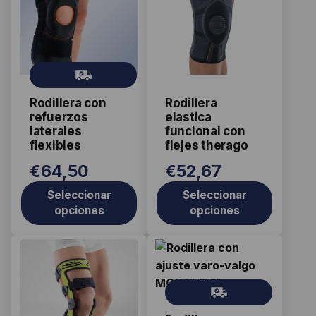
tiene
tiene
múltiples
múltiples
variantes.
variantes.
Las
Las
Gr
opciones
opciones
ati
se
se
Rodillera con
Rodillera
s
pueden
pueden
refuerzos
elastica
elegir
elegir
laterales
funcional con
flexibles
flejes therago
en
en
la
la
€
64,50
€
52,67
página
página
Seleccionar
Seleccionar
de
de
opciones
opciones
producto
producto
Este
Este
producto
producto
tiene
tiene
Gr
múltiples
múltiples
ati