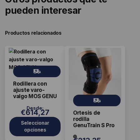
pueden interesar
Productos relacionados
Este
Este
producto
producto
tiene
tiene
Gr
múltiples
múltiples
ati
Rodillera con
s
variantes.
variantes.
ajuste varo-
Las
Las
valgo MOS GENU
Gr
opciones
opciones
ati
Desde:
se
se
€
614,27
Ortesis de
s
pueden
pueden
rodilla
Seleccionar
elegir
elegir
GenuTrain S Pro
opciones
en
en
la
la