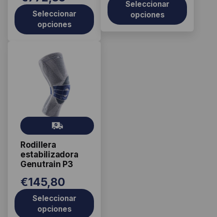
Seleccionar
producto
producto
Seleccionar
opciones
opciones
Este
producto
tiene
múltiples
variantes.
Las
Gr
opciones
ati
se
Rodillera
s
pueden
estabilizadora
elegir
Genutrain P3
en
€
145,80
la
página
Seleccionar
opciones
de