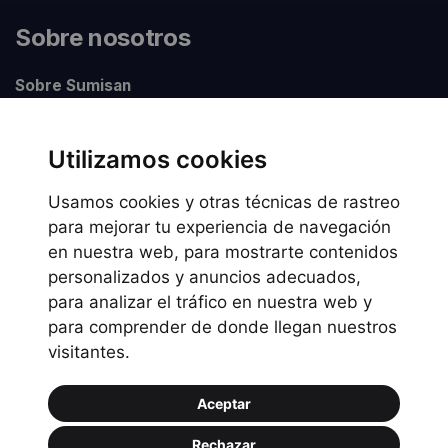
Sobre nosotros
Sobre Sumisan
Nuestros centros
Utilizamos cookies
Usamos cookies y otras técnicas de rastreo
Información legal
para mejorar tu experiencia de navegación
en nuestra web, para mostrarte contenidos
Preguntas frecuentes
personalizados y anuncios adecuados,
Política de Cookies
para analizar el tráfico en nuestra web y
Política de privacidad
para comprender de donde llegan nuestros
visitantes.
Política de uso
Aceptar
Rechazar