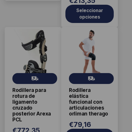
€
213,35
página
página
Seleccionar
de
de
opciones
producto
producto
Este
Este
producto
producto
tiene
tiene
múltiples
múltiples
variantes.
variantes.
Las
Las
Gr
Gr
opciones
opciones
ati
ati
se
se
Rodillera para
Rodillera
s
s
pueden
pueden
rotura de
elástica
elegir
elegir
ligamento
funcional con
cruzado
articulaciones
en
en
posterior Arexa
orliman therago
la
la
PCL
página
página
€
79,16
€
772,35
de
de