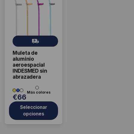
producto
tiene
múltiples
variantes.
Las
Gr
opciones
ati
se
Muleta de
s
pueden
aluminio
elegir
aeroespacial
INDESMED sin
en
abrazadera
la
página
de
€
66
producto
Seleccionar
opciones