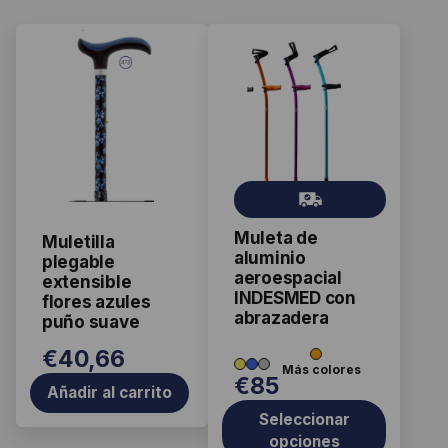
Este
producto
tiene
múltiples
variantes.
Las
Gr
opciones
ati
se
Muleta de
s
Muletilla
pueden
aluminio
plegable
elegir
aeroespacial
extensible
INDESMED con
en
flores azules
abrazadera
puño suave
la
página
€
40,66
de
€
85
Añadir al carrito
producto
Seleccionar
opciones