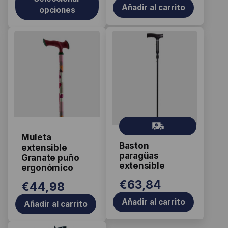
de
Añadir al carrito
opciones
producto
Gr
ati
Muleta
Baston
s
extensible
paragüas
Granate puño
extensible
ergonómico
€
63,84
€
44,98
Añadir al carrito
Añadir al carrito