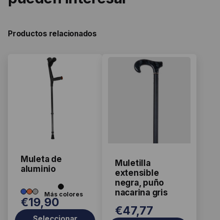
Productos relacionados
Este
producto
tiene
múltiples
variantes.
Las
opciones
se
Muleta de
Muletilla
pueden
aluminio
extensible
elegir
negra, puño
en
nacarina gris
€
19,90
la
€
47,77
página
Seleccionar