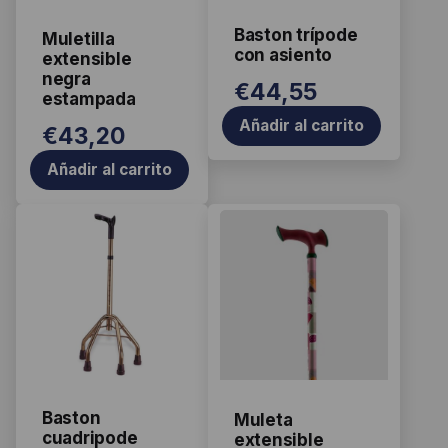
Baston trípode
Muletilla
con asiento
extensible
negra
€
44,55
estampada
Añadir al carrito
€
43,20
Añadir al carrito
Baston
Muleta
cuadripode
extensible