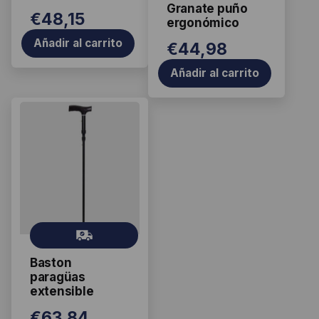
Granate puño
€
48,15
ergonómico
Añadir al carrito
€
44,98
Añadir al carrito
Gr
ati
Baston
s
paragüas
extensible
€
63,84