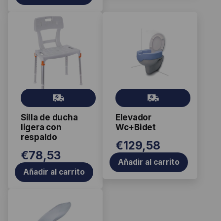
Gr
Gr
ati
ati
Silla de ducha
Elevador
s
s
ligera con
Wc+Bidet
respaldo
€
129,58
€
78,53
Añadir al carrito
Añadir al carrito
Este
producto