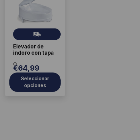
tiene
múltiples
variantes.
Las
Gr
opciones
ati
se
Elevador de
s
pueden
indoro con tapa
elegir
en
€
64,99
la
Seleccionar
página
opciones
de
producto