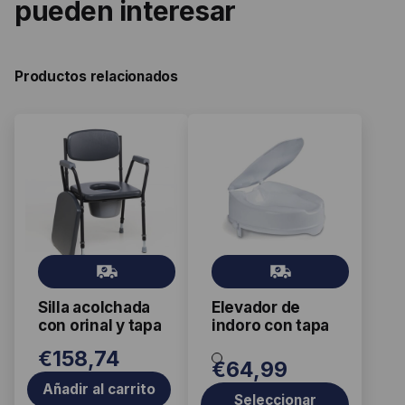
pueden interesar
Productos relacionados
Este
producto
tiene
múltiples
variantes.
Las
Gr
Gr
opciones
ati
ati
se
Silla acolchada
Elevador de
s
s
pueden
con orinal y tapa
indoro con tapa
elegir
€
158,74
en
€
64,99
la
Añadir al carrito
Seleccionar