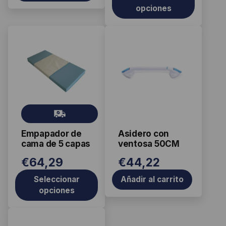
página
opciones
de
producto
Este
producto
tiene
múltiples
variantes.
Las
Gr
opciones
ati
se
Empapador de
Asidero con
s
pueden
cama de 5 capas
ventosa 50CM
elegir
€
64,29
€
44,22
en
la
Seleccionar
Añadir al carrito
página
opciones
de
producto