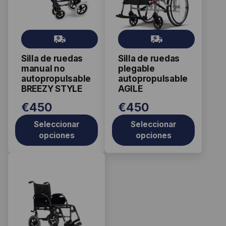
múltiples
múltiples
variantes.
variantes.
Las
Las
Gr
Gr
opciones
opciones
ati
ati
se
se
Silla de ruedas
Silla de ruedas
s
s
pueden
pueden
manual no
plegable
elegir
elegir
autopropulsable
autopropulsable
BREEZY STYLE
AGILE
en
en
la
la
€
450
€
450
página
página
Seleccionar
Seleccionar
de
de
opciones
opciones
producto
producto
Este
producto
tiene
múltiples
variantes.