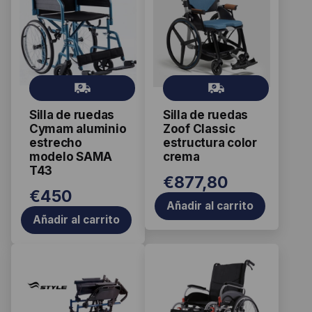
Gr
Gr
ati
ati
Silla de ruedas
Silla de ruedas
s
s
Cymam aluminio
Zoof Classic
estrecho
estructura color
modelo SAMA
crema
T43
€
877,80
€
450
Añadir al carrito
Añadir al carrito
Este
Este
producto
producto
tiene
tiene