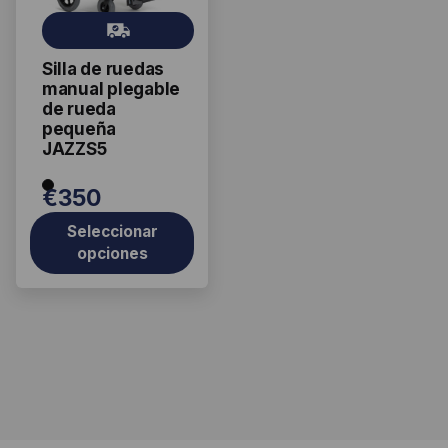
Las
Gr
opciones
ati
se
Silla de ruedas
s
pueden
manual plegable
elegir
de rueda
pequeña
en
JAZZS5
la
página
€
350
de
producto
Seleccionar
opciones