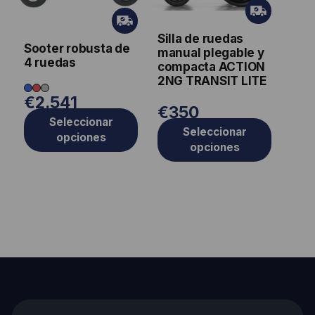
opciones
Gr
opciones
Gr
ati
se
ati
se
Silla de ruedas
s
pueden
Sooter robusta de
s
manual plegable y
pueden
4 ruedas
elegir
compacta ACTION
elegir
2NG TRANSIT LITE
en
en
€
2.541
la
€
350
la
Seleccionar
página
Seleccionar
página
opciones
de
opciones
de
producto
producto