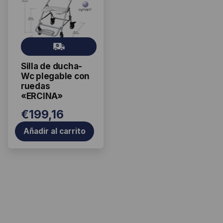
Gr
ati
Silla de ducha-
s
Wc plegable con
ruedas
«ERCINA»
€
199,16
Añadir al carrito