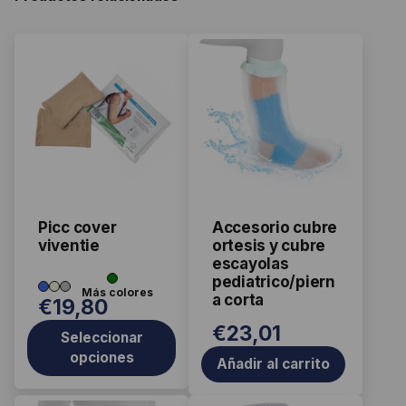
Este
producto
tiene
múltiples
variantes.
Las
opciones
se
Picc cover
Accesorio cubre
pueden
viventie
ortesis y cubre
elegir
escayolas
pediatrico/piern
en
a corta
€
19,80
la
página
€
23,01
Seleccionar
de
opciones
Añadir al carrito
producto