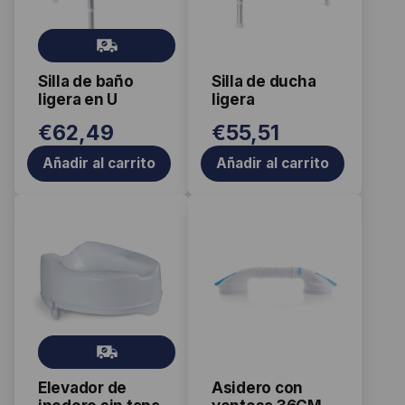
Gr
ati
Silla de baño
Silla de ducha
s
ligera en U
ligera
€
62,49
€
55,51
Añadir al carrito
Añadir al carrito
Este
producto
tiene
múltiples
variantes.
Las
Gr
opciones
ati
se
Elevador de
Asidero con
s
pueden