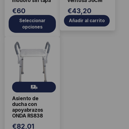
inodoro sin tapa
ventosa 36CM
elegir
€
60
€
43,20
en
la
Seleccionar
Añadir al carrito
página
opciones
de
producto
Gr
ati
Asiento de
s
ducha con
apoyabrazos
ONDA RS838
€
82,01