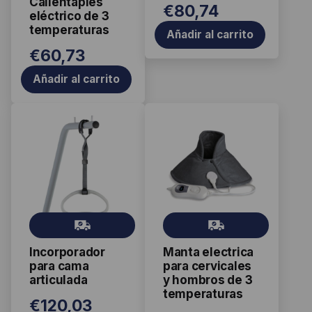
Calientapies
s
€
80,74
eléctrico de 3
temperaturas
Añadir al carrito
€
60,73
Añadir al carrito
Gr
Gr
ati
ati
Incorporador
Manta electrica
s
s
para cama
para cervicales
articulada
y hombros de 3
temperaturas
€
120,03