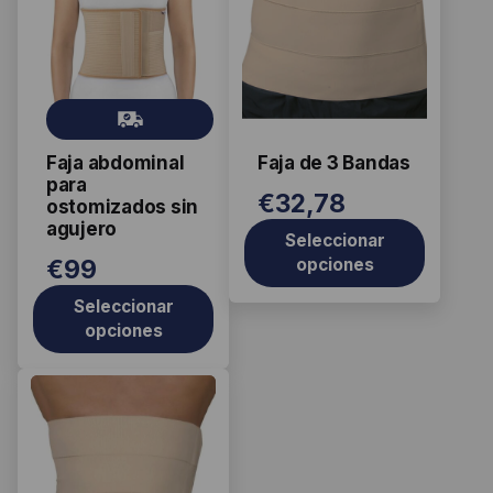
tiene
tiene
múltiples
múltiples
variantes.
variantes.
Las
Las
Gr
opciones
opciones
ati
se
se
Faja abdominal
Faja de 3 Bandas
s
pueden
pueden
para
€
32,78
elegir
elegir
ostomizados sin
agujero
en
en
Seleccionar
la
la
€
99
opciones
página
página
Seleccionar
de
de
opciones
producto
producto
Este
producto
tiene
múltiples