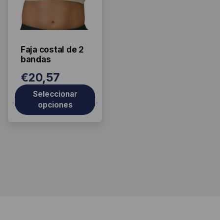
variantes.
Las
opciones
se
Faja costal de 2
pueden
bandas
elegir
€
20,57
en
la
Seleccionar
página
opciones
de
producto