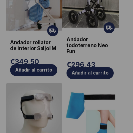
Gr
Gr
ati
ati
Andador
s
Andador rollator
s
todoterreno Neo
de interior Saljol M
Fun
€
349,50
€
296,43
Añadir al carrito
Añadir al carrito