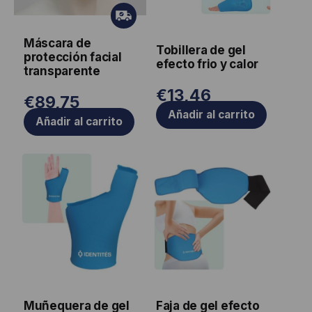
Gr
ati
Máscara de
s
Tobillera de gel
protección facial
efecto frio y calor
transparente
€
13,46
€
89,75
Añadir al carrito
Añadir al carrito
Muñequera de gel
Faja de gel efecto