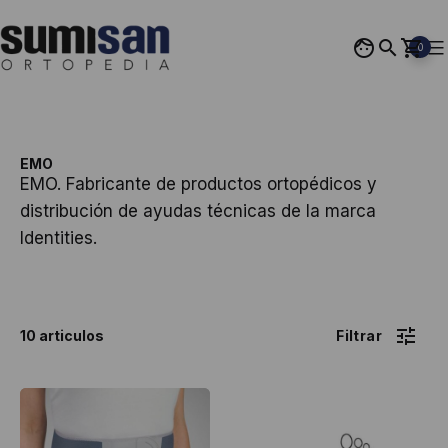
Saltar
al
0
contenido
Ortopedia
Sumisan
EMO
EMO. Fabricante de productos ortopédicos y
distribución de ayudas técnicas de la marca
Identities.
10 articulos
Este
Este
producto
producto