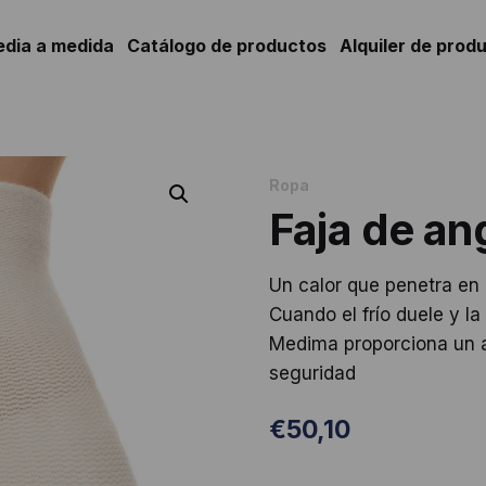
edia a medida
Catálogo de productos
Alquiler de prod
Ropa
Faja de an
Un calor que penetra en la
Cuando el frío duele y la 
Medima proporciona un a
seguridad
€
50,10