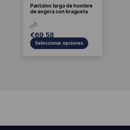
ati
la
Pantalon largo de hombre
s
de angora con bragueta
página
de
producto
€
69,58
Seleccionar opciones