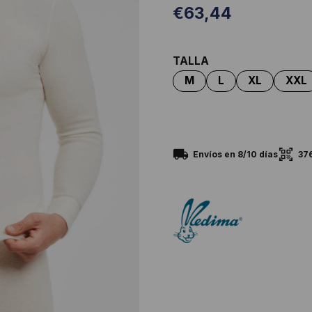
€
63,44
TALLA
37
Envíos en 8/10 días