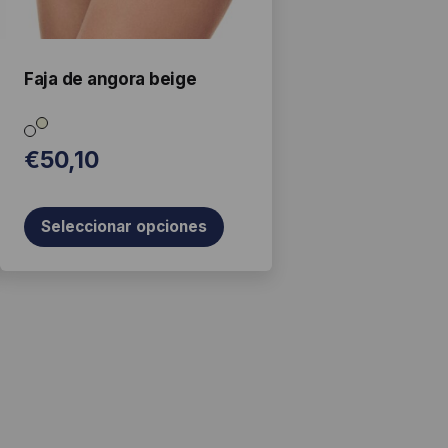
pueden
elegir
en
la
Faja de angora beige
página
de
producto
€
50,10
Seleccionar opciones