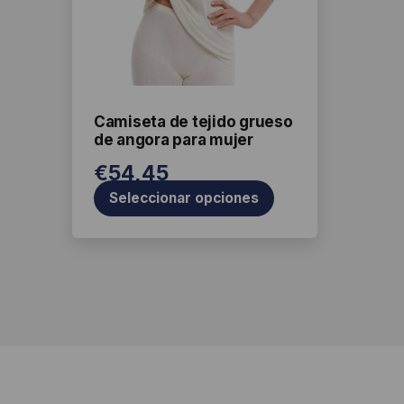
opciones
se
pueden
elegir
en
la
Camiseta de tejido grueso
de angora para mujer
página
de
€
54,45
producto
Seleccionar opciones