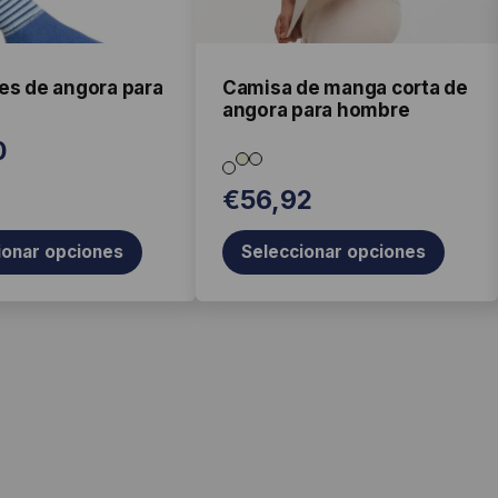
pueden
elegir
en
la
es de angora para
Camisa de manga corta de
angora para hombre
página
de
0
producto
€
56,92
ionar opciones
Seleccionar opciones