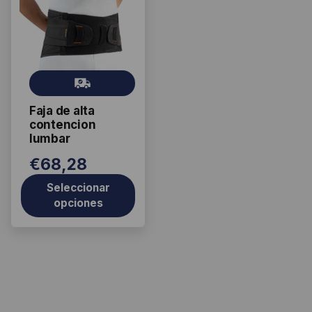
tiene
múltiples
variantes.
Las
Gr
opciones
ati
se
Faja de alta
s
pueden
contencion
elegir
lumbar
en
€
68,28
la
página
Seleccionar
opciones
de
producto