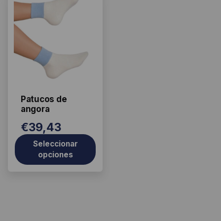
Este
producto
tiene
múltiples
variantes.
Las
opciones
se
Patucos de
pueden
angora
elegir
€
39,43
en
la
Seleccionar
página
opciones
de
producto