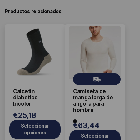
Productos relacionados
Este
Este
producto
producto
tiene
tiene
múltiples
múltiples
variantes.
variantes.
Las
Las
Gr
opciones
opciones
ati
se
se
Calcetin
Camiseta de
s
pueden
pueden
diabetico
manga larga de
elegir
elegir
bicolor
angora para
hombre
en
en
€
25,18
la
la
€
63,44
página
Seleccionar
página
opciones
de
de
Seleccionar