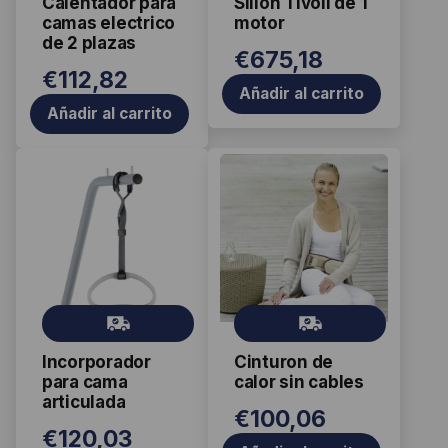
Calentador para
Sillón Tívoli de 1
s
s
camas electrico
motor
de 2 plazas
€
675,18
€
112,82
Añadir al carrito
Añadir al carrito
Gr
Gr
ati
ati
Incorporador
Cinturon de
s
s
para cama
calor sin cables
articulada
€
100,06
€
120,03