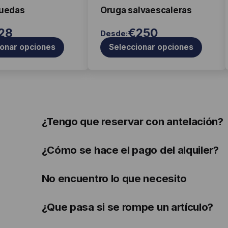
ati
en
ruedas
Oruga salvaescaleras
s
la
28
€
250
Desde:
página
ionar opciones
Seleccionar opciones
de
producto
¿Tengo que reservar con antelación?
¿Cómo se hace el pago del alquiler?
No encuentro lo que necesito
¿Que pasa si se rompe un artículo?