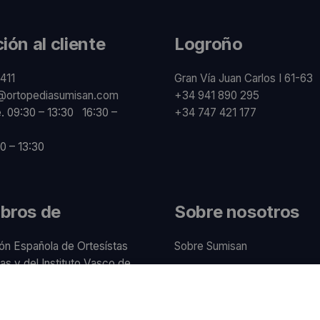
ión al cliente
Logroño
411
Gran Vía Juan Carlos I 61-63
@ortopediasumisan.com
+34 941 890 295
e. 09:30 – 13:30 16:30 –
+34 747 421 177
0 – 13:30
bros de
Sobre nosotros
ón Española de Ortesístas
Sobre Sumisan
as y del Instituto Vasco de
Nuestros centros
.