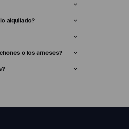
lo alquilado?
lchones o los arneses?
s?