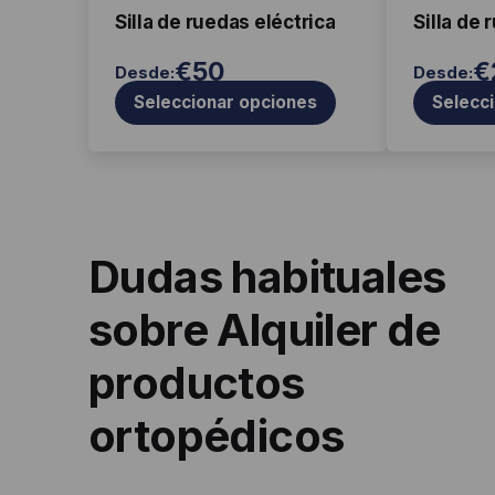
en
en
Silla de ruedas eléctrica
Silla de 
la
la
€
50
€
Desde:
Desde:
página
página
Seleccionar opciones
Selecc
de
de
producto
producto
Dudas habituales
sobre Alquiler de
productos
ortopédicos