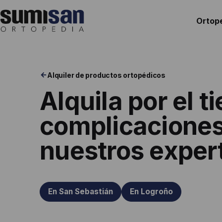
Saltar
al
Ortop
contenido
Ortopedia
Sumisan
Alquiler de productos ortopédicos
Alquila por el 
complicacione
nuestros exper
En San Sebastián
En Logroño