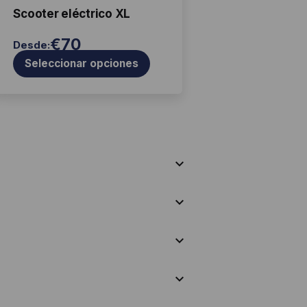
ati
en
Scooter eléctrico XL
s
la
€
70
Desde:
página
Seleccionar opciones
de
producto