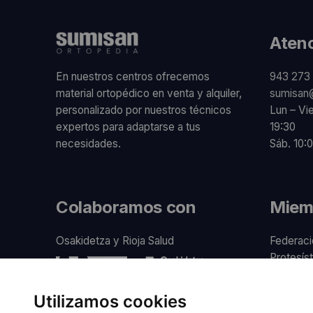
Atenc
En nuestros centros ofrecemos
943 273 
material ortopédico en venta y alquiler,
sumisan
personalizado por nuestros técnicos
Lun – Vi
expertos para adaptarse a tus
19:30
necesidades.
Sáb. 10:0
Colaboramos con
Miem
Osakidetza y Rioja Salud
Federaci
Protesíst
Consumo
Utilizamos cookies