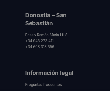
Donostia – San
Sebastián
Paseo Ramón Maria Lili 8
+34 943 273 411
+34 608 318 656
Información legal
Preguntas frecuentes
Política de Cookies
Política de privacidad
Política de uso