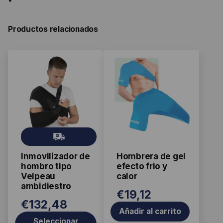
Productos relacionados
Este
producto
tiene
múltiples
variantes.
Las
Gr
opciones
ati
se
Inmovilizador de
Hombrera de gel
s
pueden
hombro tipo
efecto frio y
elegir
Velpeau
calor
ambidiestro
en
€
19,12
la
€
132,48
página
Añadir al carrito
Seleccionar