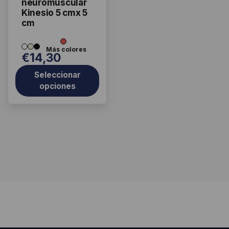
neuromuscular
elegir
Kinesio 5 cmx 5
cm
en
la
página
€
14,30
de
producto
Seleccionar
opciones