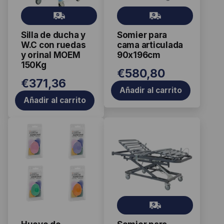
Gr
Gr
ati
ati
Silla de ducha y
Somier para
s
s
W.C con ruedas
cama articulada
y orinal MOEM
90x196cm
150Kg
€
580,80
€
371,36
Añadir al carrito
Añadir al carrito
Este
producto
tiene
múltiples
variantes.
Las
Gr
opciones
ati
se