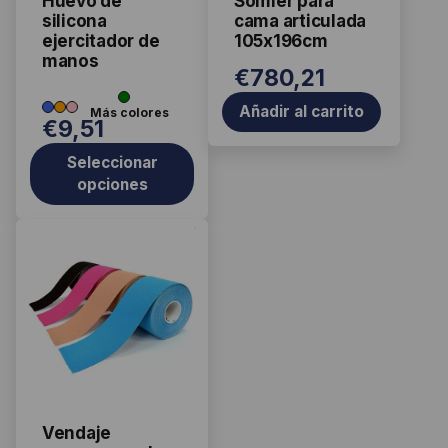
Huevo de
Somier para
s
pueden
silicona
cama articulada
elegir
ejercitador de
105x196cm
manos
en
€
780,21
la
página
Añadir al carrito
€
9,51
de
producto
Seleccionar
opciones
Este
producto
tiene
múltiples
variantes.
Las
opciones
se
Vendaje
pueden