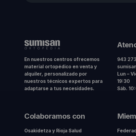
Atenc
En nuestros centros ofrecemos
943 273
material ortopédico en venta y
sumisa
alquiler, personalizado por
Lun – V
nuestros técnicos expertos para
19:30
adaptarse a tus necesidades.
Sáb. 10
Colaboramos con
Miem
Osakidetza y Rioja Salud
Federac