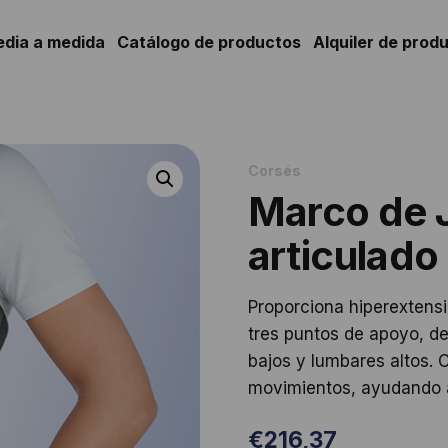
edia a medida
Catálogo de productos
Alquiler de prod
Corsés
Marco de 
articulado
Proporciona hiperextens
tres puntos de apoyo, d
bajos y lumbares altos. C
movimientos, ayudando a a
€
216,37