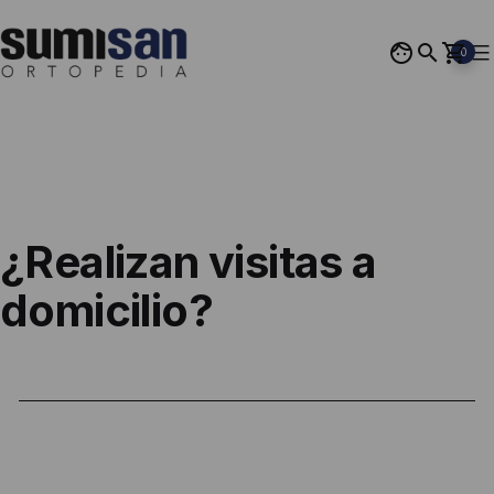
Saltar
al
0
contenido
Ortopedia
Sumisan
¿Realizan visitas a
domicilio?