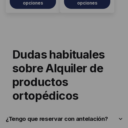
opciones
opciones
de
de
producto
producto
Dudas habituales
sobre Alquiler de
productos
ortopédicos
¿Tengo que reservar con antelación?