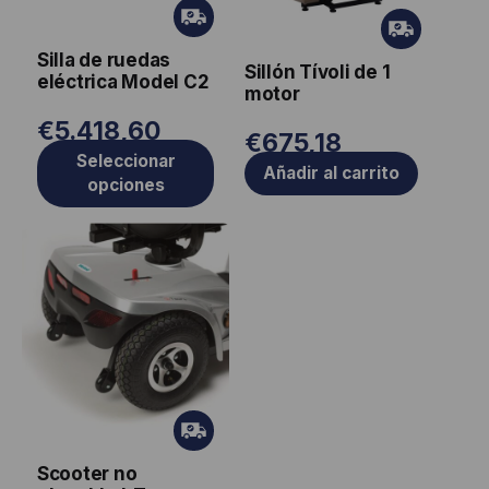
opciones
Gr
Gr
ati
se
ati
Silla de ruedas
s
Sillón Tívoli de 1
pueden
s
eléctrica Model C2
motor
elegir
€
5.418,60
en
€
675,18
la
Seleccionar
Añadir al carrito
opciones
página
de
producto
Gr
ati
Scooter no
s