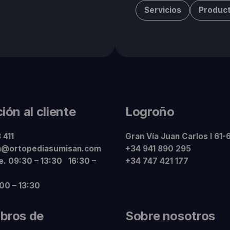
Servicios
Produc
ión al cliente
Logroño
 411
Gran Vía Juan Carlos I 61-
n@ortopediasumisan.com
+34 941 890 295
ie. 09:30 – 13:30 16:30 –
+34 747 421 177
:00 – 13:30
bros de
Sobre nosotros