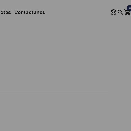
0
uctos
Contáctanos