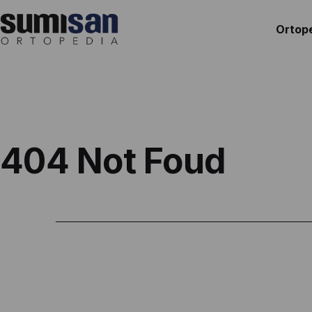
Saltar
al
Ortop
contenido
Ortopedia
Sumisan
404 Not Foud