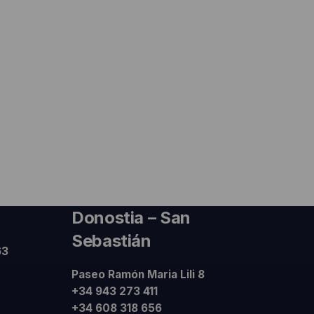
Donostia – San
Sebastián
63
Paseo Ramón Maria Lili 8
+34 943 273 411
+34 608 318 656