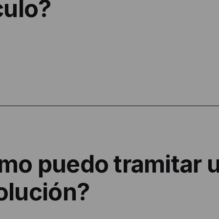
culo?
mo puedo tramitar 
olución?