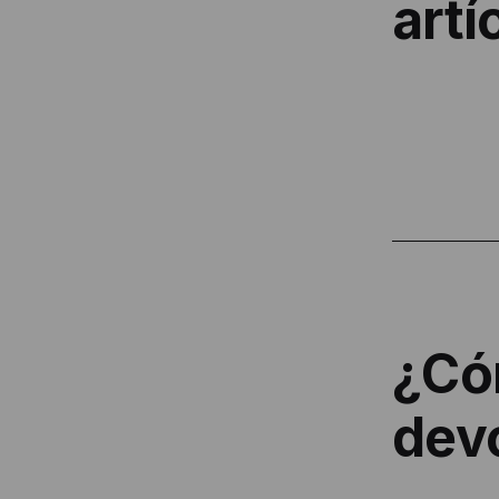
artí
¿Có
dev