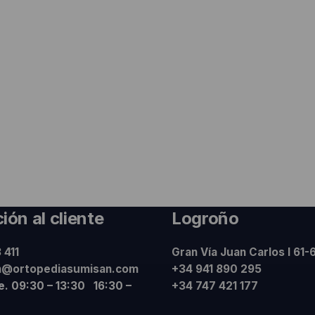
ión al cliente
Logroño
 411
Gran Vía Juan Carlos I 61-
n@ortopediasumisan.com
+34 941 890 295
ie. 09:30 – 13:30 16:30 –
+34 747 421 177