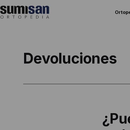
Saltar
al
Ortop
contenido
Ortopedia
Sumisan
Devoluciones
¿Pu