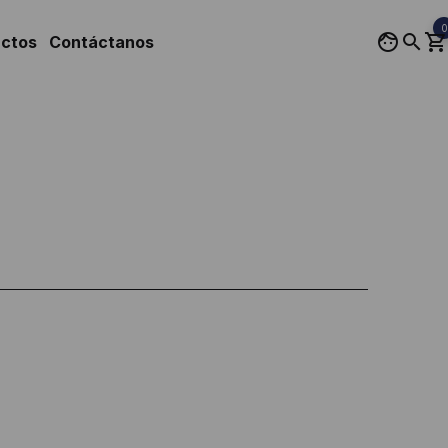
0
uctos
Contáctanos